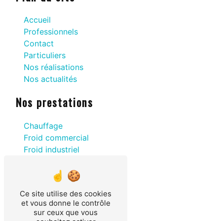
Accueil
Professionnels
Contact
Particuliers
Nos réalisations
Nos actualités
Nos prestations
Chauffage
Froid commercial
Froid industriel
Caisses frigorifiques
Ballon thermodynamique
Energie renouvelable
Ce site utilise des cookies
Froid agricole
et vous donne le contrôle
Pompe à chaleur
sur ceux que vous
Climatisation