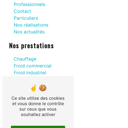
Professionnels
Contact
Particuliers
Nos réalisations
Nos actualités
Nos prestations
Chauffage
Froid commercial
Froid industriel
Caisses frigorifiques
Ballon thermodynamique
Energie renouvelable
Ce site utilise des cookies
Froid agricole
et vous donne le contrôle
Pompe à chaleur
sur ceux que vous
Climatisation
souhaitez activer
Agencement magasin
Chambre frigorifique