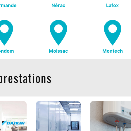
rmande
Nérac
Lafox
ondom
Moissac
Montech
prestations